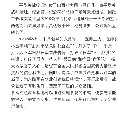
平型关战役遗址位于山西省大同市灵丘县
。
由平型关
战斗遗址、纪念馆、纪念碑和将帅广场等景点组成。因距
古长城关隘平型关约
公里而得名，遗址处于一天然沟壑，
5
两边高山陡崖如削，高达数十米，地势险要
，
公路蜿蜒盘
绕其间。
年
月，中共领导的八路军一一五师主力，在师长
1937
9
林彪率领下赶到平型关以配合友军
，歼灭了日军一千余
人，八路军对战日军首战告捷，
打破了日军
“不可战胜”的
神话，粉碎了国内一些人的“恐日病”和抗日“亡国论”，极
大地振奋了人心，增强了全国人民和各爱国武装力量坚持
抗战的信心和决心。同时，提高了中国共产党和八路军的
威望，为八路军在华北创建抗日根据地，开展敌后游击战
争创造了有利条件，奠定了广泛的群众基础。
参观红色教育基地
可以通过
实地参观
的形式
，使参与者能
够深入了解党的历史
、
优良传统，
传承红色精神，
坚定理
想信念。